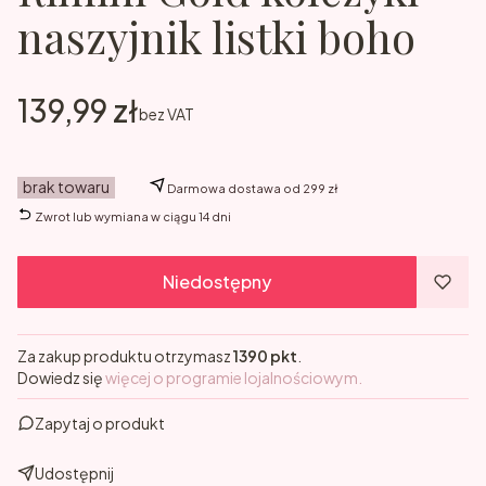
naszyjnik listki boho
Cena
139,99 zł
bez VAT
brak towaru
Darmowa dostawa od 299 zł
Zwrot lub wymiana w ciągu 14 dni
Niedostępny
Za zakup produktu otrzymasz
1390 pkt
.
Dowiedz się
więcej o programie lojalnościowym.
Zapytaj o produkt
Udostępnij