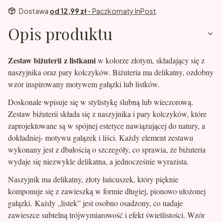
Dostawa
od 12,99 zł
- Paczkomaty InPost
Opis produktu
Zestaw biżuterii
z listkami
w kolorze złotym, składający się z
naszyjnika oraz pary kolczyków. Biżuteria ma delikatny, ozdobny
wzór inspirowany motywem gałązki lub listków.
Doskonale wpisuje się w stylistykę ślubną lub wieczorową.
Zestaw biżuterii składa się z naszyjnika i pary kolczyków, które
zaprojektowane są w spójnej estetyce nawiązującej do natury, a
dokładniej- motywu gałązek i liści. Każdy element zestawu
wykonany jest z dbałością o szczegóły, co sprawia, że biżuteria
wydaje się niezwykle delikatna, a jednocześnie wyrazista.
Naszyjnik ma delikatny, złoty łańcuszek, który pięknie
komponuje się z zawieszką w formie długiej, pionowo ułożonej
gałązki. Każdy „listek” jest osobno osadzony, co nadaje
zawieszce subtelną trójwymiarowość i efekt świetlistości. Wzór