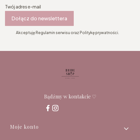
Twój adres e-mail
Dołącz do newslettera
Akceptuję Regulamin serwisu oraz Politykę prywatności.
Bądźmy w kontakcie ♡
Linki w stopce
Moje konto