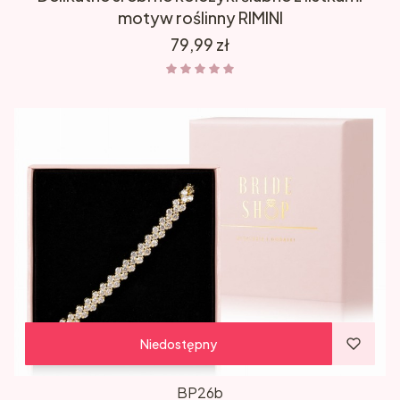
motyw roślinny RIMINI
Cena
79,99 zł
Niedostępny
BP26b