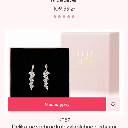
Cena
109,99 zł
Niedostępny
KP87
Delikatne srebrne kolczyki ślubne z listkami