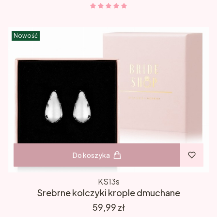
Nowość
Do koszyka
KS13s
Srebrne kolczyki krople dmuchane
Cena
59,99 zł