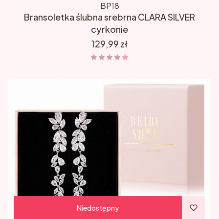
BP18
Bransoletka ślubna srebrna CLARA SILVER
cyrkonie
Cena
129,99 zł
Niedostępny