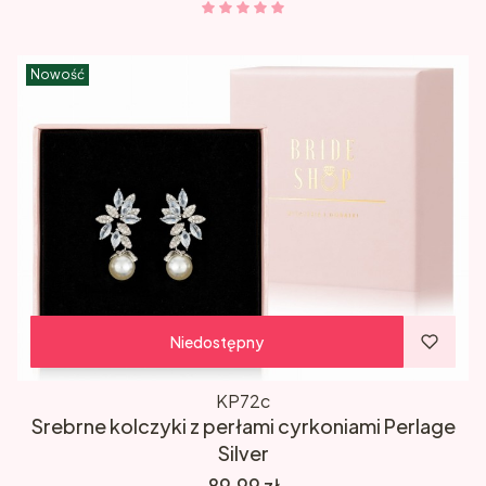
Nowość
Niedostępny
KP72c
Srebrne kolczyki z perłami cyrkoniami Perlage
Silver
Cena
89,99 zł