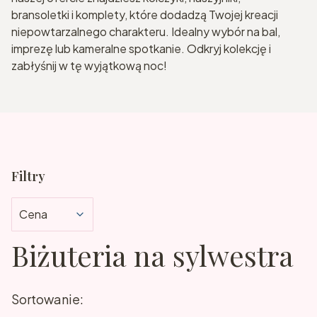
bransoletki i komplety, które dodadzą Twojej kreacji
niepowtarzalnego charakteru. Idealny wybór na bal,
imprezę lub kameralne spotkanie. Odkryj kolekcję i
zabłyśnij w tę wyjątkową noc!
Filtry
Cena
Biżuteria na sylwestra
Koniec filtrów
Lista produktów
Sortowanie: