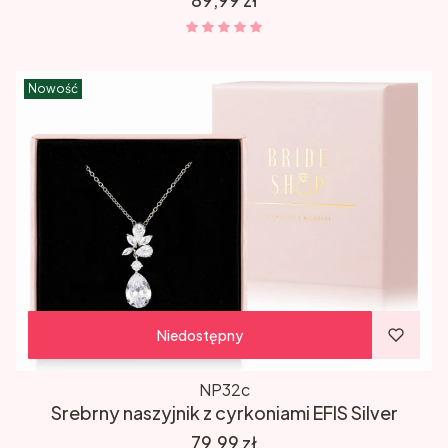
Nowość
Niedostępny
NP32c
Srebrny naszyjnik z cyrkoniami EFIS Silver
Cena
79,99 zł