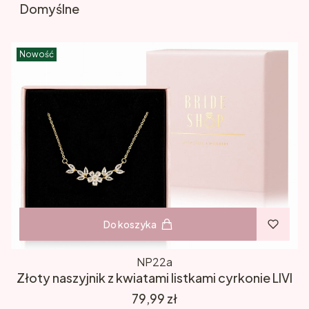
Domyślne
Nowość
Do koszyka
NP22a
Złoty naszyjnik z kwiatami listkami cyrkonie LIVI
Cena
79,99 zł