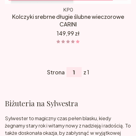
KP0
Kolczyki srebrne długie ślubne wieczorowe
CARINI
Cena
149,99 zł
Strona
z 1
Biżuteria na Sylwestra
Sylwester to magiczny czas pełen blasku, kiedy
żegnamy stary rok i witamy nowy z nadzieją i radością. To
także doskonała okazja, by zabłysnąć w wyjątkowej