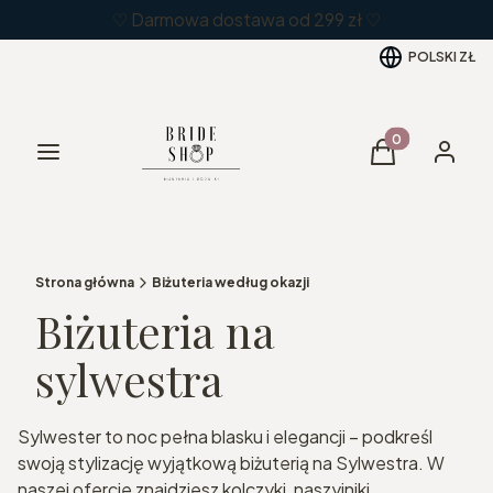
♡ Darmowa dostawa od 299 zł ♡
POLSKI
ZŁ
Produkty w kos
Menu
Koszyk
Zaloguj 
Strona główna
Biżuteria według okazji
Biżuteria na
sylwestra
Sylwester to noc pełna blasku i elegancji – podkreśl
swoją stylizację wyjątkową biżuterią na Sylwestra. W
naszej ofercie znajdziesz kolczyki, naszyjniki,