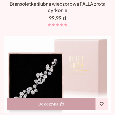
Bransoletka ślubna wieczorowa PALLA złota
cyrkonie
Cena
99,99 zł
Do koszyka