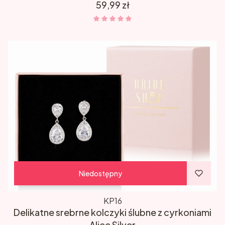
Cena
59,99 zł
Niedostępny
KP16
Delikatne srebrne kolczyki ślubne z cyrkoniami
Alice Silver