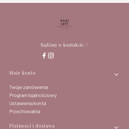
Bądźmy w kontakcie ♡
Linki w stopce
Moje konto
Twoje zamówienia
Program lojalnościowy
Ustawienia konta
Przechowalnia
Płatności i dostawa