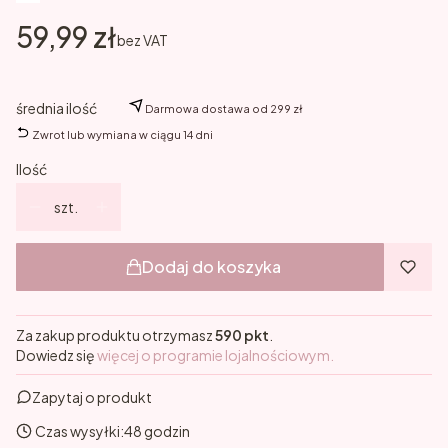
Cena
59,99 zł
bez VAT
średnia ilość
Darmowa dostawa od 299 zł
Zwrot lub wymiana w ciągu 14 dni
Ilość
szt.
Dodaj do koszyka
Za zakup produktu otrzymasz
590 pkt
.
Dowiedz się
więcej o programie lojalnościowym.
Zapytaj o produkt
Czas wysyłki:
48 godzin