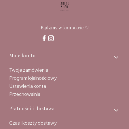
Bądźmy w kontakcie ♡
Linki w stopce
Moje konto
Twoje zamówienia
Program lojalnościowy
Ustawienia konta
Przechowalnia
Płatności i dostawa
Czas i koszty dostawy