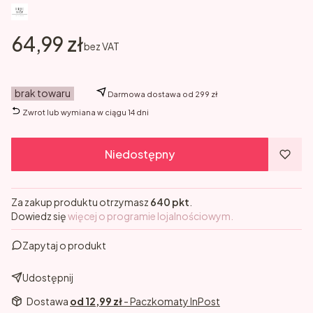
Cena
64,99 zł
bez VAT
brak towaru
Darmowa dostawa od 299 zł
Zwrot lub wymiana w ciągu 14 dni
Niedostępny
Za zakup produktu otrzymasz
640 pkt
.
Dowiedz się
więcej o programie lojalnościowym.
Zapytaj o produkt
Udostępnij
Dostawa
od 12,99 zł
- Paczkomaty InPost