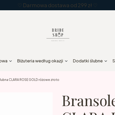
♡ Darmowa dostawa od 299 zł ♡
rowa
Biżuteria według okazji
Dodatki ślubne
S
ślubna CLARA ROSE GOLD różowe złoto
Bransol