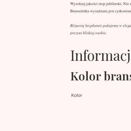
Wysokiej jakości stop jubilerski. Nie 
Bransoletka wysadzana jest cyrkonia
Biżuterię bezpłatnie pakujemy w eleg
prezent bliskiej osobie.
Informacj
Kolor bran
Kolor