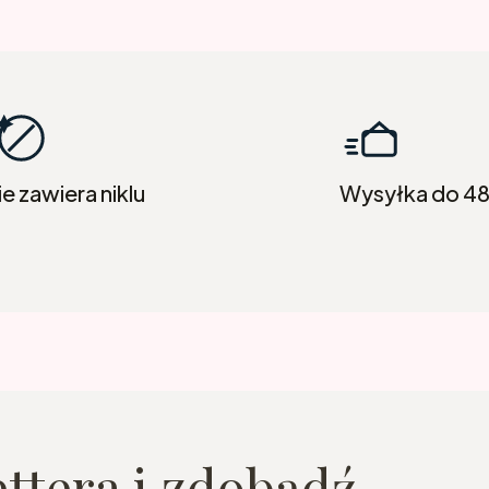
ie zawiera niklu
Wysyłka do 4
ettera i zdobądź