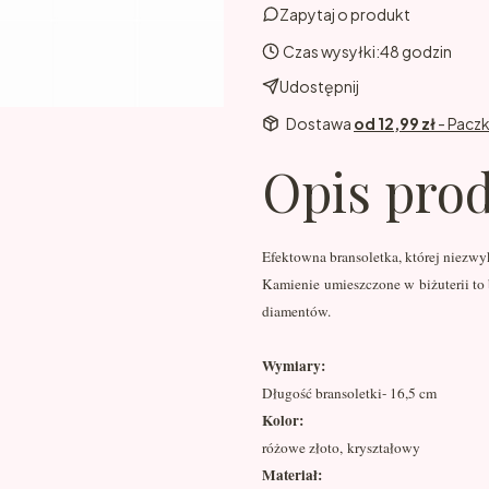
Zapytaj o produkt
Czas wysyłki:
48 godzin
Udostępnij
Dostawa
od 12,99 zł
- Pacz
Opis pro
Efektowna bransoletka, której niezwy
Kamienie umieszczone w biżuterii to 
diamentów.
Wymiary:
Długość bransoletki- 16,5 cm
Kolor:
różowe złoto, kryształowy
Materiał: