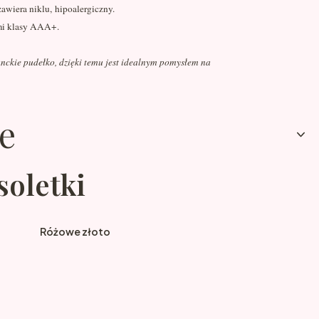
zawiera niklu, hipoalergiczny.
mi klasy AAA+.
anckie pudełko, dzięki temu jest idealnym pomysłem na
e
soletki
Różowe złoto