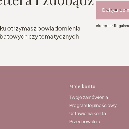
Dołącz do 
Twój adres e
Akceptuję Regulami
roku otrzymasz powiadomienia
rabatowych czy tematycznych
Linki w s
Moje konto
Twoje zamówienia
Program lojalnościowy
Ustawienia konta
Przechowalnia