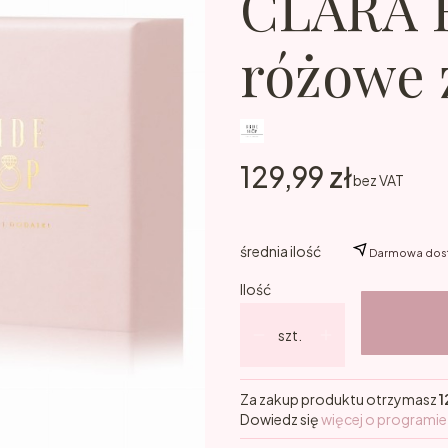
CLARA 
różowe 
Cena
129,99 zł
bez VAT
średnia ilość
Darmowa dost
Ilość
szt.
Za zakup produktu otrzymasz
1
Dowiedz się
więcej o programie