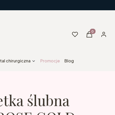
Produkty w kos
Ulubione
Koszyk
Zaloguj 
tal chirurgiczna
Promocje
Blog
etka ślubna