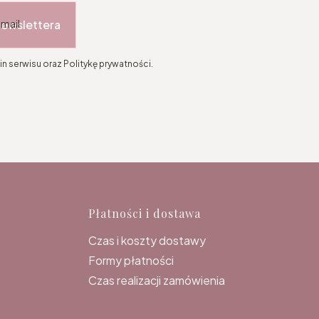
newslettera
-mail
n serwisu oraz Politykę prywatności.
topce
Płatności i dostawa
Czas i koszty dostawy
Formy płatności
Czas realizacji zamówienia