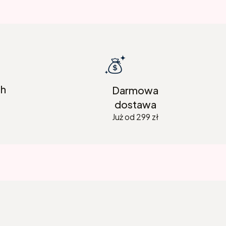
8h
Darmowa
dostawa
Już od 299 zł