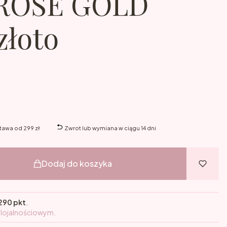
ROSE GOLD
złoto
awa od 299 zł
Zwrot lub wymiana w ciągu 14 dni
Dodaj do koszyka
290 pkt
.
 lojalnościowym.