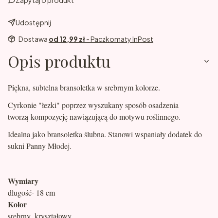
Zapytaj o produkt
Udostępnij
Dostawa
od 12,99 zł
- Paczkomaty InPost
Opis produktu
Piękna, subtelna bransoletka w srebrnym kolorze.
Cyrkonie "łezki" poprzez wyszukany sposób osadzenia
tworzą kompozycję nawiązującą do motywu roślinnego.
Idealna jako bransoletka ślubna. Stanowi wspaniały dodatek do
sukni Panny Młodej.
Wymiary
długość- 18 cm
Kolor
srebrny, kryształowy