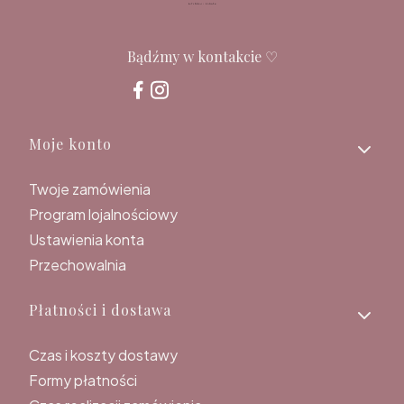
Bądźmy w kontakcie ♡
Linki w stopce
Moje konto
Twoje zamówienia
Program lojalnościowy
Ustawienia konta
Przechowalnia
Płatności i dostawa
Czas i koszty dostawy
Formy płatności