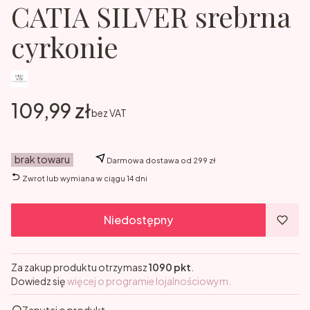
CATIA SILVER srebrna
cyrkonie
Cena
109,99 zł
bez VAT
brak towaru
Darmowa dostawa od 299 zł
Zwrot lub wymiana w ciągu 14 dni
Niedostępny
Za zakup produktu otrzymasz
1090 pkt
.
Dowiedz się
więcej o programie lojalnościowym.