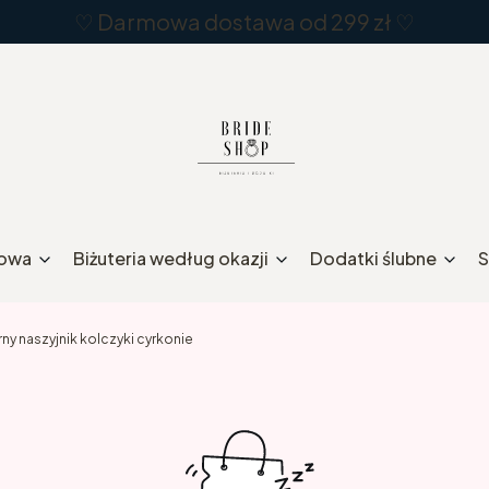
♡ Darmowa dostawa od 299 zł ♡
rowa
Biżuteria według okazji
Dodatki ślubne
S
rny naszyjnik kolczyki cyrkonie