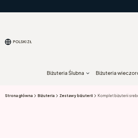
POLSKI
ZŁ
Biżuteria Ślubna
Biżuteria wieczo
Strona główna
Biżuteria
Zestawy biżuterii
Komplet biżuterii sreb