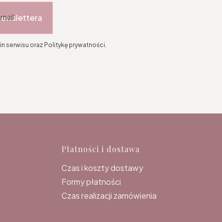
newslettera
-mail
n serwisu oraz Politykę prywatności.
topce
Płatności i dostawa
Czas i koszty dostawy
Formy płatności
Czas realizacji zamówienia