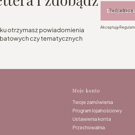
Dołącz do 
Twój adres e
Akceptuję Regulami
roku otrzymasz powiadomienia
rabatowych czy tematycznych
Linki w s
Moje konto
Twoje zamówienia
Program lojalnościowy
Ustawienia konta
Przechowalnia