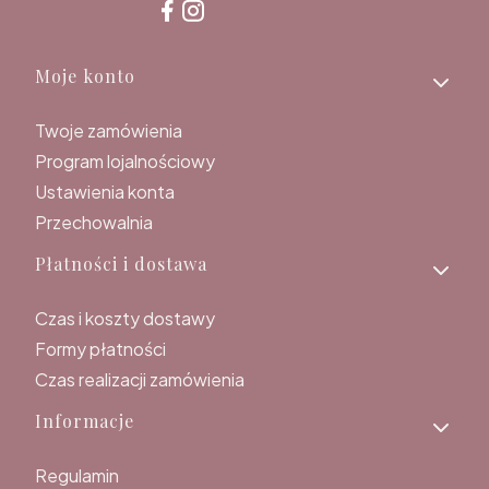
Linki w stopce
Moje konto
Twoje zamówienia
Program lojalnościowy
Ustawienia konta
Przechowalnia
Płatności i dostawa
Czas i koszty dostawy
Formy płatności
Czas realizacji zamówienia
Informacje
Regulamin